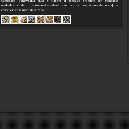
Cambados (Pontevedra), trata y elabora el preciado producto con cuidadosa
meticulosidad, de forma artesanal y velando siempre por conseguir unas de las mejores
conservas de marisco de la zona.